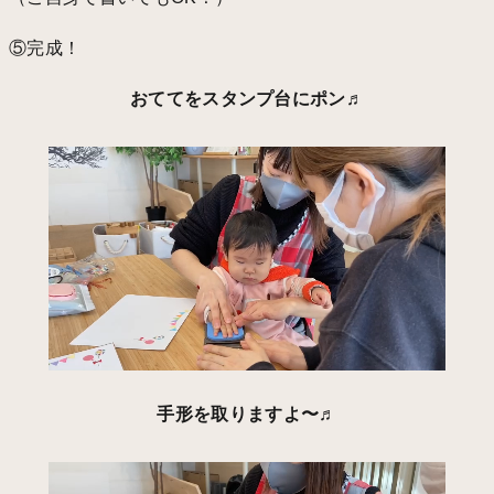
⑤完成！
おててをスタンプ台にポン♬
手形を取りますよ〜♬