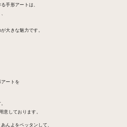
作る手形アートは、
く、
のが大きな魅力です。
形アートを
す。
ご用意しております。
とあんよをペッタンして、