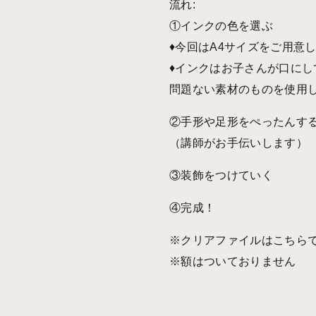
流れ:
①インクの色を選ぶ
♦︎今回はA4サイズをご用意
♦︎インクはお子さんが口にし
問題ない素材のものを使用
②手形や足形をぺったんす
（講師がお手伝いします）
③装飾をつけていく
④完成！
※クリアファイルはこちら
※額はついておりません