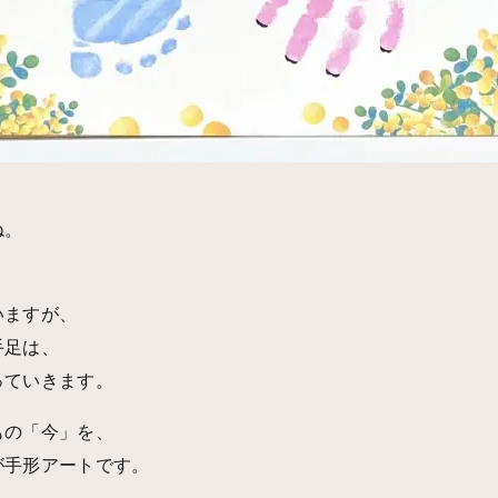
ね。
いますが、
手足は、
っていきます。
もの「今」を、
が手形アートです。