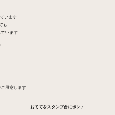
しています
ても
しています
る
でご用意します
おててをスタンプ台にポン♬