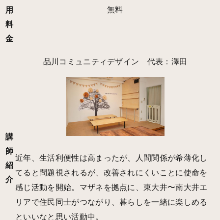
無料
用
料
金
品川コミュニティデザイン 代表：澤田
講
師
近年、生活利便性は高まったが、人間関係が希薄化し
紹
てると問題視されるが、改善されにくいことに使命を
介
感じ活動を開始。マザネを拠点に、東大井〜南大井エ
リアで住民同士がつながり、暮らしを一緒に楽しめる
といいなと思い活動中。