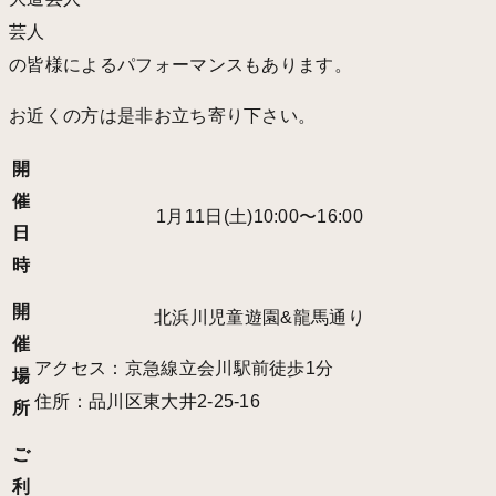
芸人
の皆様によるパフォーマンスもあります。
お近くの方は是非お立ち寄り下さい。
開
催
1月11日(土)10:00〜16:00
日
時
開
北浜川児童遊園&龍馬通り
催
アクセス：京急線立会川駅前徒歩1分
場
住所：品川区東大井2-25-16
所
ご
利