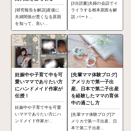
[3分読書]夫婦の会話でイ
ライラする根本原因を解
[研究報告を解説]産後に
説 パート...
夫婦関係が悪くなる原因
を知って、良い...
妊娠中や子育て中を可
[先輩ママ体験ブログ]
愛いママでありたい方
アメリカで第一子出
にハンドメイド作家が
産、日本で第二子出産
伝授！
を経験したママの育休
中の過ごし方
妊娠中や子育て中を可愛
いママでありたい方にハ
[先輩ママ体験ブログ]ア
ンドメイド作家が...
メリカで第一子出産、日
本で第二子出産...