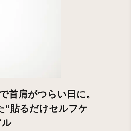
で首肩がつらい日に。
じた“貼るだけセルフケ
アル