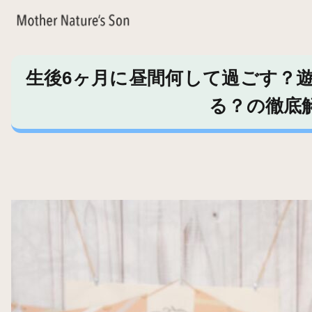
生後6ヶ月に昼間何して過ごす？
る？の徹底