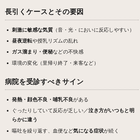
長引くケースとその要因
刺激に敏感な気質
（音・光・においに反応しやすい）
昼夜逆転
や授乳リズムの乱れ
ガス溜まり・便秘
などの不快感
環境の変化（里帰り終了・来客など）
病院を受診すべきサイン
発熱・顔色不良・哺乳不良
がある
ぐったりしていて反応が乏しい／
泣き方がいつもと明
らかに違う
嘔吐を繰り返す、血便など
気になる症状
が続く