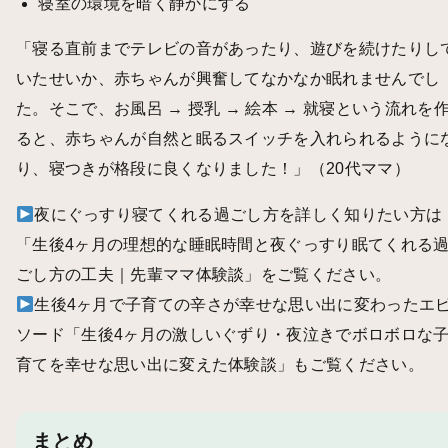
寝室の環境を暗く静かにする
「寝る直前までテレビの音があったり、遊びを続けたりし
いたせいか、赤ちゃんが興奮してなかなか眠れませんでし
た。そこで、お風呂 → 授乳 → 絵本 → 就寝という流れを
ると、赤ちゃんが自然と眠るスイッチを入れられるように
り、寝つきが格段に良くなりました！」（20代ママ）
夜にぐっすり寝てくれる過ごし方を詳しく知りたい方は
「
生後4ヶ月の理想的な睡眠時間と夜ぐっすり眠てくれる
ごし方の工夫｜先輩ママ体験談
」をご覧ください。
生後4ヶ月で子育ての辛さが幸せな思い出に変わったエ
ソード「
生後4ヶ月の激しいぐずり・夜泣きでボロボロな
育てを幸せな思い出に変えた体験談
」もご覧ください。
まとめ