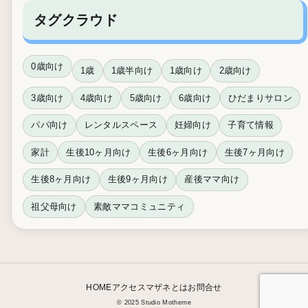
タグクラウド
0歳向け
1歳
1歳半向け
1歳向け
2歳向け
3歳向け
4歳向け
5歳向け
6歳向け
ひだまりサロン
パパ向け
レンタルスペース
妊婦向け
子育て情報
家計
生後10ヶ月向け
生後6ヶ月向け
生後7ヶ月向け
生後8ヶ月向け
生後9ヶ月向け
産後ママ向け
祖父母向け
素敵ママコミュニティ
HOME
アクセス
マザネとは
お問合せ
© 2025 Studio Motherne