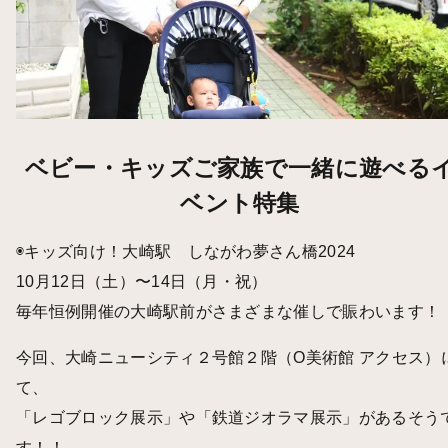
ベビー・キッズご家族で一緒に遊べる
ベント特集
◉キッズ向け！大崎駅 しながわ夢さん橋2024
10月12日（土）〜14日（月・祝）
毎年恒例開催の大崎駅前がさまざまな催しで賑わいます！
今回、大崎ニューシティ２号館２階（O美術館
アクセス
）
て、
「レゴブロック展示」や「鉄道ジオラマ展示」があるそう
す！！