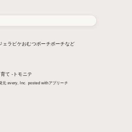
ジェラピケおむつポーチポーチなど
育て -トモニテ
発元:
every, Inc.
posted with
アプリーチ