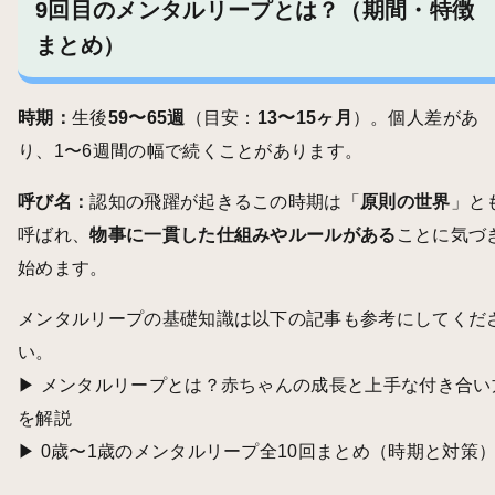
9回目のメンタルリープとは？（期間・特徴
まとめ）
時期：
生後
59〜65週
（目安：
13〜15ヶ月
）。個人差があ
り、1〜6週間の幅で続くことがあります。
呼び名：
認知の飛躍が起きるこの時期は「
原則の世界
」と
呼ばれ、
物事に一貫した仕組みやルールがある
ことに気づ
始めます。
メンタルリープの基礎知識は以下の記事も参考にしてくだ
い。
▶︎
メンタルリープとは？赤ちゃんの成長と上手な付き合い
を解説
▶︎
0歳〜1歳のメンタルリープ全10回まとめ（時期と対策