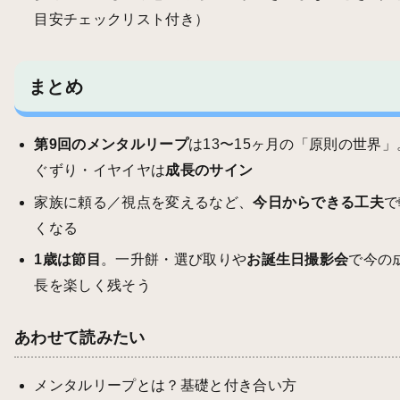
目安チェックリスト付き）
まとめ
第9回のメンタルリープ
は13〜15ヶ月の「原則の世界」
ぐずり・イヤイヤは
成長のサイン
家族に頼る／視点を変えるなど、
今日からできる工夫
で
くなる
1歳は節目
。一升餅・選び取りや
お誕生日撮影会
で今の
長を楽しく残そう
あわせて読みたい
メンタルリープとは？基礎と付き合い方