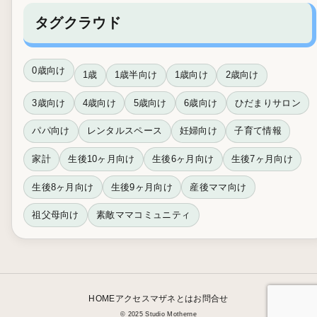
タグクラウド
0歳向け
1歳
1歳半向け
1歳向け
2歳向け
3歳向け
4歳向け
5歳向け
6歳向け
ひだまりサロン
パパ向け
レンタルスペース
妊婦向け
子育て情報
家計
生後10ヶ月向け
生後6ヶ月向け
生後7ヶ月向け
生後8ヶ月向け
生後9ヶ月向け
産後ママ向け
祖父母向け
素敵ママコミュニティ
HOME
アクセス
マザネとは
お問合せ
© 2025 Studio Motherne