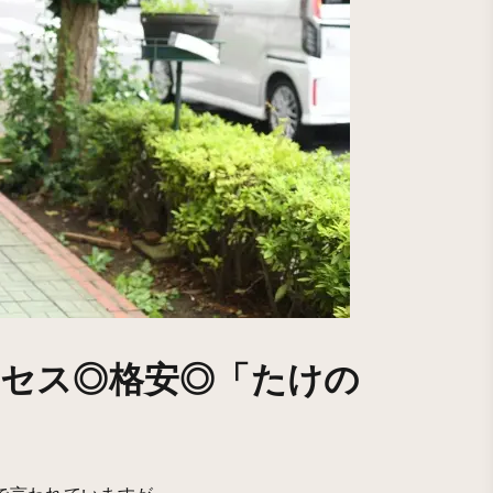
セス◎格安◎「たけの
」