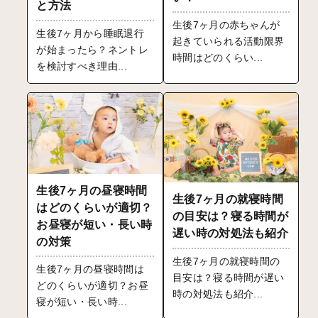
と方法
生後7ヶ月の赤ちゃんが
生後7ヶ月から睡眠退行
起きていられる活動限界
が始まったら？ネントレ
時間はどのくらい...
を検討すべき理由...
生後7ヶ月の昼寝時間
生後7ヶ月の就寝時間
はどのくらいが適切？
の目安は？寝る時間が
お昼寝が短い・長い時
遅い時の対処法も紹介
の対策
生後7ヶ月の就寝時間の
生後7ヶ月の昼寝時間は
目安は？寝る時間が遅い
どのくらいが適切？お昼
時の対処法も紹介...
寝が短い・長い時...