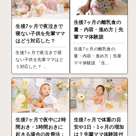
生後7ヶ月の離乳食の
生後7ヶ月で夜泣きで
量・内容・進め方｜先
寝ない子供を先輩ママ
輩ママ体験談
はどう対応した？
生後7ヶ月の離乳食の
生後7ヶ月で夜泣きで寝
量・内容・進め方｜先輩
ない子供を先輩ママはど
ママ体験談 「生...
う対応した？ ...
生後7ヶ月で夜中に2時
生後7ヶ月で体重の目
間おき・1時間おきに
安や1日・1ヶ月の増加
起きる場合の改善法：
は？先輩ママ体験談付