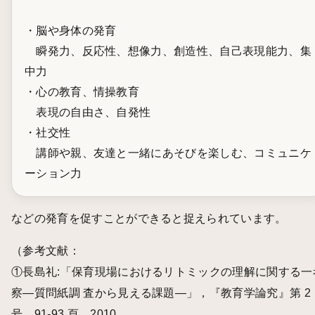
・脳や身体の発育
瞬発力、反応性、想像力、創造性、自己表現能力、集
中力
・心の教育、情操教育
表現の自由さ、自発性
・社交性
講師や親、友達と一緒にあそびを楽しむ、コミュニケ
ーション力
などの発育を促すことができると捉えられています。
（参考文献：
①長島礼:「保育現場におけるリトミックの理解に関する一
察―質問紙調 査から見える課題―」，『教育学論究』第 2
号，91-93 頁，2010.