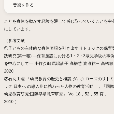
・音楽を作る
ことを身体を動かす経験を通して感じ取っていくことを中
にしています。
（参考文献：
①
子どもの主体的な身体表現を引き出すリトミックの保育
践研究(第一報) ―保育施設における1・2・3歳児学級の事
を中心にして― 小竹沙織 馬場訓子 髙橋慧 渡邊祐三 髙橋敏
2020.
②石丸由理:「幼児教育の歴史と概説 ダルクローズのリト
ック:日本へ の導入期に携わった人物の教育活動」，『国
幼児教育研究:国際早期教育研究』 Vol.18，52，55 頁，
2010.）