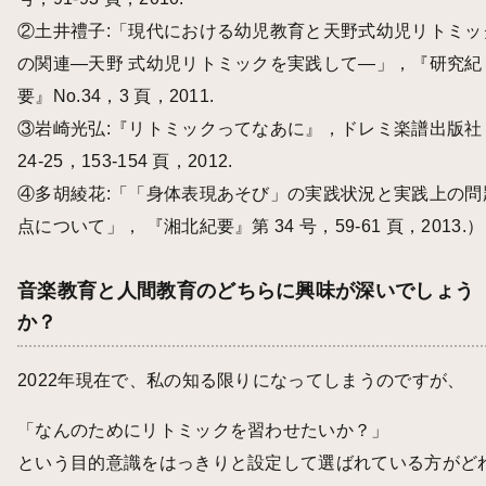
②土井禮子:「現代における幼児教育と天野式幼児リトミッ
の関連―天野 式幼児リトミックを実践して―」，『研究紀
要』No.34，3 頁，2011.
③岩崎光弘:『リトミックってなあに』，ドレミ楽譜出版社
24-25，153-154 頁，2012.
④多胡綾花:「「身体表現あそび」の実践状況と実践上の問
点について」， 『湘北紀要』第 34 号，59-61 頁，2013.）
音楽教育と人間教育のどちらに興味が深いでしょう
か？
2022年現在で、私の知る限りになってしまうのですが、
「なんのためにリトミックを習わせたいか？」
という目的意識をはっきりと設定して選ばれている方がど